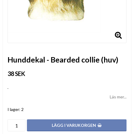
Hunddekal - Bearded collie (huv)
38 SEK
.
Läs mer...
I lager: 2
LÄGG I VARUKORGEN