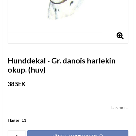
Hunddekal - Gr. danois harlekin
okup. (huv)
38 SEK
.
Läs mer...
I lager: 11