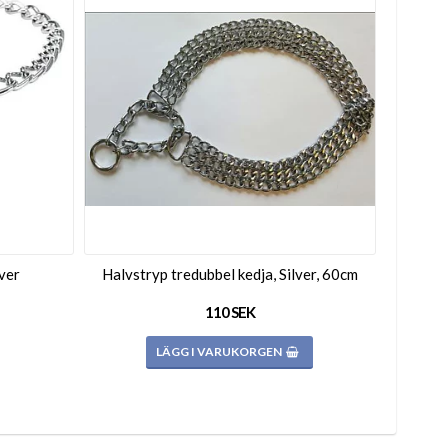
lver
Halvstryp tredubbel kedja, Silver, 60cm
110 SEK
LÄGG I VARUKORGEN