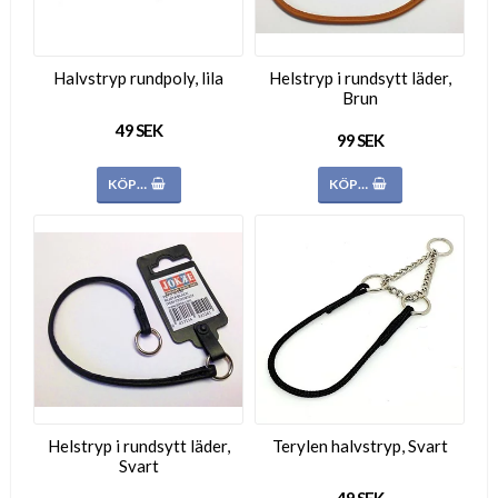
Halvstryp rundpoly, lila
Helstryp i rundsytt läder,
Brun
49 SEK
99 SEK
KÖP…
KÖP…
Helstryp i rundsytt läder,
Terylen halvstryp, Svart
Svart