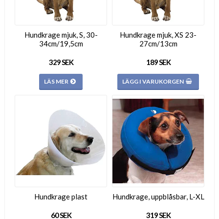
Hundkrage mjuk, S, 30-
Hundkrage mjuk, XS 23-
34cm/19,5cm
27cm/13cm
329 SEK
189 SEK
LÄS MER
LÄGG I VARUKORGEN
Hundkrage plast
Hundkrage, uppblåsbar, L-XL
60 SEK
319 SEK