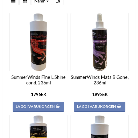
Namn
SummerWinds Fine L Shine
SummerWinds Mats B Gone,
cond, 236ml
236ml
179 SEK
189 SEK
LÄGG I VARUKORGEN
LÄGG I VARUKORGEN