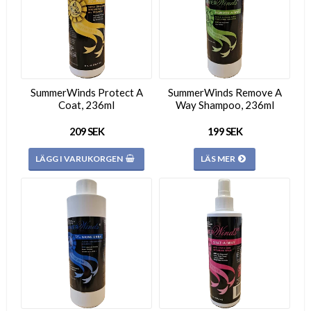
SummerWinds Protect A
SummerWinds Remove A
Coat, 236ml
Way Shampoo, 236ml
209 SEK
199 SEK
LÄGG I VARUKORGEN
LÄS MER