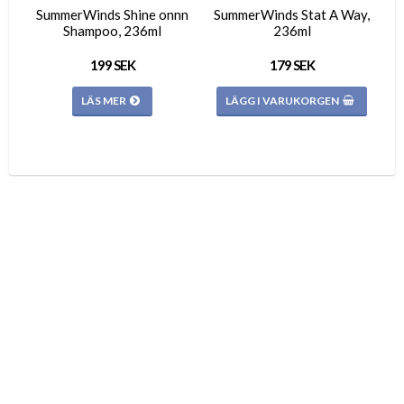
SummerWinds Shine onnn
SummerWinds Stat A Way,
Shampoo, 236ml
236ml
199 SEK
179 SEK
LÄS MER
LÄGG I VARUKORGEN