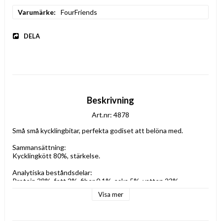
Varumärke
FourFriends
DELA
Beskrivning
Art.nr: 4878
Små små kycklingbitar, perfekta godiset att belöna med. 

Sammansättning:

Kycklingkött 80%, stärkelse.

Analytiska beståndsdelar:

Protein 38%, fett 2%, fiber 0,1%, aska 5%, vatten 23%.
Visa mer