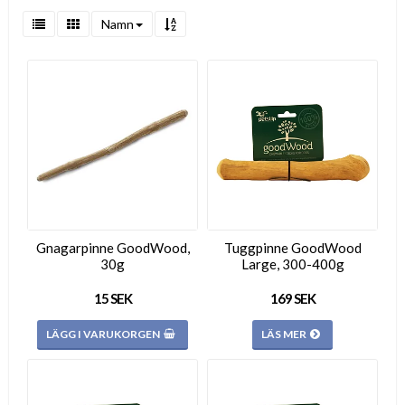
Namn
Gnagarpinne GoodWood,
Tuggpinne GoodWood
30g
Large, 300-400g
15 SEK
169 SEK
LÄGG I VARUKORGEN
LÄS MER