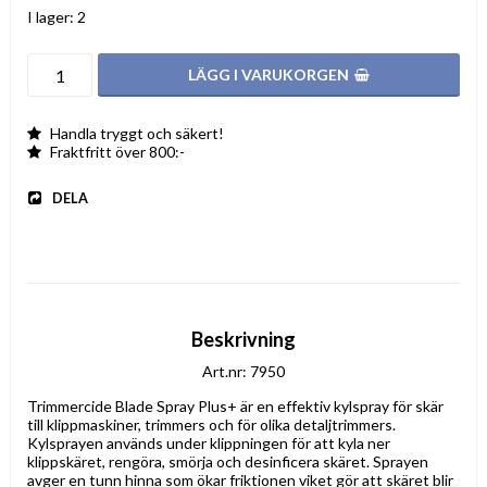
I lager: 2
LÄGG I VARUKORGEN
Handla tryggt och säkert!
Fraktfritt över 800:-
DELA
Beskrivning
Art.nr: 7950
Trimmercide Blade Spray Plus+ är en effektiv kylspray för skär 
till klippmaskiner, trimmers och för olika detaljtrimmers. 
Kylsprayen används under klippningen för att kyla ner 
klippskäret, rengöra, smörja och desinficera skäret. Sprayen 
avger en tunn hinna som ökar friktionen viket gör att skäret blir 