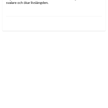
svalare och ökar livslängden.

Lagom avstånd är mellan 10-20 cm beroende på hur smuts som 
finns på skäret.